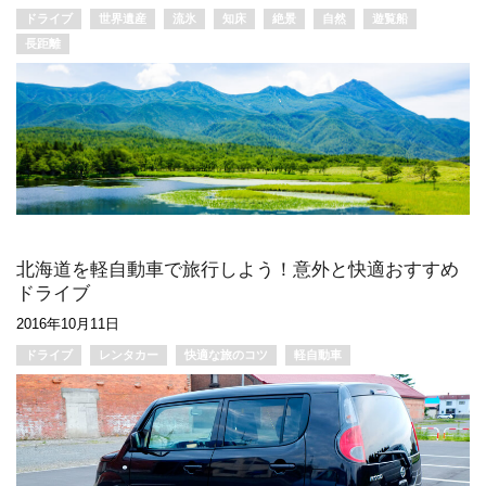
ドライブ
世界遺産
流氷
知床
絶景
自然
遊覧船
長距離
北海道を軽自動車で旅行しよう！意外と快適おすすめ
ドライブ
2016年10月11日
ドライブ
レンタカー
快適な旅のコツ
軽自動車