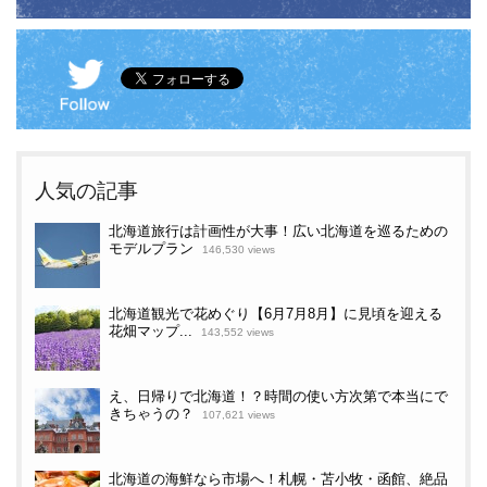
人気の記事
北海道旅行は計画性が大事！広い北海道を巡るための
モデルプラン
146,530 views
北海道観光で花めぐり【6月7月8月】に見頃を迎える
花畑マップ...
143,552 views
え、日帰りで北海道！？時間の使い方次第で本当にで
きちゃうの？
107,621 views
北海道の海鮮なら市場へ！札幌・苫小牧・函館、絶品