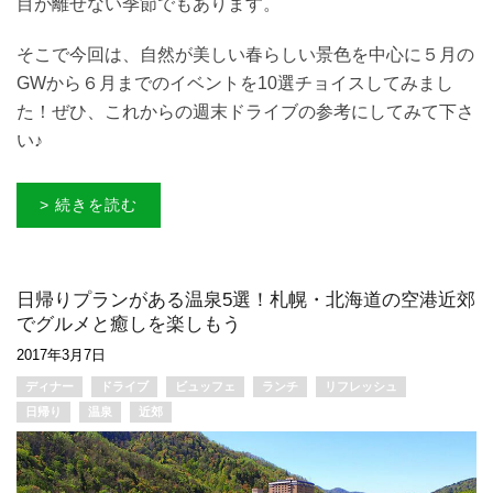
目が離せない季節でもあります。
そこで今回は、自然が美しい春らしい景色を中心に５月の
GWから６月までのイベントを10選チョイスしてみまし
た！ぜひ、これからの週末ドライブの参考にしてみて下さ
い♪
> 続きを読む
日帰りプランがある温泉5選！札幌・北海道の空港近郊
でグルメと癒しを楽しもう
2017年3月7日
ディナー
ドライブ
ビュッフェ
ランチ
リフレッシュ
日帰り
温泉
近郊