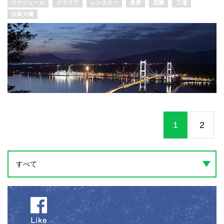
スケジュール
ドライブ
レンタカー
夜景
室蘭
工場
白鳥大橋
1
2
すべて