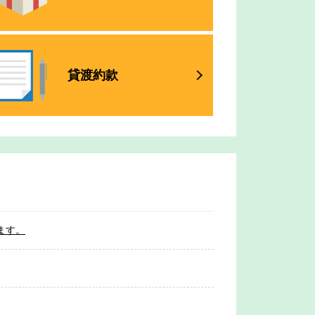
貸渡約款
ます。