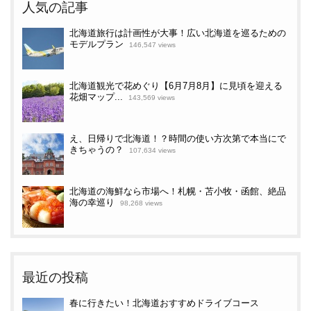
人気の記事
北海道旅行は計画性が大事！広い北海道を巡るための
モデルプラン
146,547 views
北海道観光で花めぐり【6月7月8月】に見頃を迎える
花畑マップ...
143,569 views
え、日帰りで北海道！？時間の使い方次第で本当にで
きちゃうの？
107,634 views
北海道の海鮮なら市場へ！札幌・苫小牧・函館、絶品
海の幸巡り
98,268 views
最近の投稿
春に行きたい！北海道おすすめドライブコース