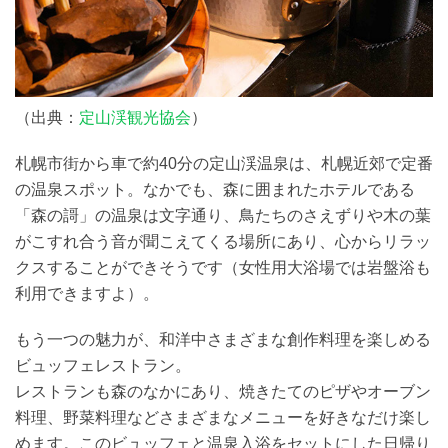
（出典：
定山渓観光協会
）
札幌市街から車で約40分の定山渓温泉は、札幌近郊で定番
の温泉スポット。なかでも、森に囲まれたホテルである
「森の謌」の温泉は文字通り、鳥たちのさえずりや木の葉
がこすれ合う音が聞こえてくる場所にあり、心からリラッ
クスすることができそうです（女性用大浴場では岩盤浴も
利用できますよ）。
もう一つの魅力が、和洋中さまざまな創作料理を楽しめる
ビュッフェレストラン。
レストランも森のなかにあり、焼きたてのピザやオーブン
料理、野菜料理などさまざまなメニューを好きなだけ楽し
めます。このビュッフェと温泉入浴をセットにした日帰り