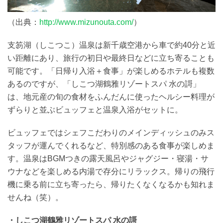
（出典：
http://www.mizunouta.com/
）
支笏湖（しこつこ）温泉は新千歳空港から車で約40分と近
い距離にあり、旅行の初日や最終日などに立ち寄ることも
可能です。「日帰り入浴＋食事」が楽しめるホテルも複数
あるのですが、「しこつ湖鶴雅リゾートスパ 水の謌」
は、地元産の旬の食材をふんだんに使ったヘルシー料理が
ずらりと並ぶビュッフェと温泉入浴がセットに。
ビュッフェではシェフこだわりのメインディッシュのみス
タッフが運んでくれるなど、特別感のある食事が楽しめま
す。温泉はBGMつきの露天風呂やジャグジー・寝湯・サ
ウナなどを楽しめる内湯で存分にリラックス。帰りの飛行
機に乗る前に立ち寄ったら、帰りたくなくなるかも知れま
せんね（笑）。
・しこつ湖鶴雅リゾートスパ 水の謌