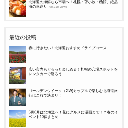
北海道の海鮮なら市場へ！札幌・苫小牧・函館、絶品
海の幸巡り
98,218 views
最近の投稿
春に行きたい！北海道おすすめドライブコース
広い市内もぐるっと楽しめる！札幌の穴場スポットを
レンタカーで巡ろう
ゴールデンウイーク（GW)カップルで楽しむ北海道旅
行はこれで決まり！
5月6月は北海道へ！花にグルメに漫画まで！？春のイ
ベント10個まとめ