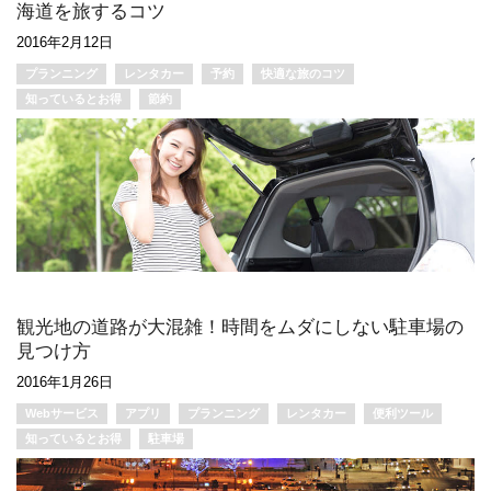
海道を旅するコツ
2016年2月12日
プランニング
レンタカー
予約
快適な旅のコツ
知っているとお得
節約
観光地の道路が大混雑！時間をムダにしない駐車場の
見つけ方
2016年1月26日
Webサービス
アプリ
プランニング
レンタカー
便利ツール
知っているとお得
駐車場