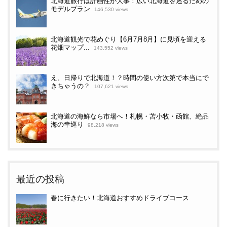
北海道旅行は計画性が大事！広い北海道を巡るための
モデルプラン
146,530 views
北海道観光で花めぐり【6月7月8月】に見頃を迎える
花畑マップ...
143,552 views
え、日帰りで北海道！？時間の使い方次第で本当にで
きちゃうの？
107,621 views
北海道の海鮮なら市場へ！札幌・苫小牧・函館、絶品
海の幸巡り
98,218 views
最近の投稿
春に行きたい！北海道おすすめドライブコース