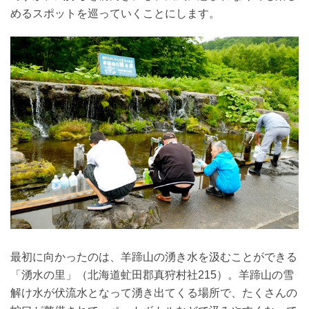
めるスポットを巡っていくことにします。
最初に向かったのは、羊蹄山の湧き水を汲むことができる
「湧水の里」（北海道虻田郡真狩村社215）。羊蹄山の雪
解け水が伏流水となって湧き出てくる場所で、たくさんの