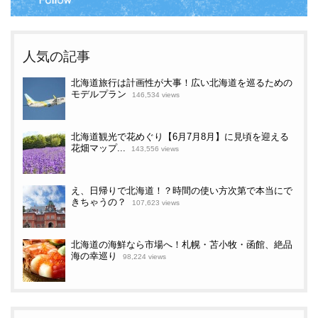
人気の記事
北海道旅行は計画性が大事！広い北海道を巡るための
モデルプラン
146,534 views
北海道観光で花めぐり【6月7月8月】に見頃を迎える
花畑マップ...
143,556 views
え、日帰りで北海道！？時間の使い方次第で本当にで
きちゃうの？
107,623 views
北海道の海鮮なら市場へ！札幌・苫小牧・函館、絶品
海の幸巡り
98,224 views