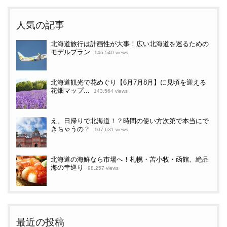
人気の記事
北海道旅行は計画性が大事！広い北海道を巡るための
モデルプラン
146,540 views
北海道観光で花めぐり【6月7月8月】に見頃を迎える
花畑マップ...
143,564 views
え、日帰りで北海道！？時間の使い方次第で本当にで
きちゃうの？
107,631 views
北海道の海鮮なら市場へ！札幌・苫小牧・函館、絶品
海の幸巡り
98,257 views
最近の投稿