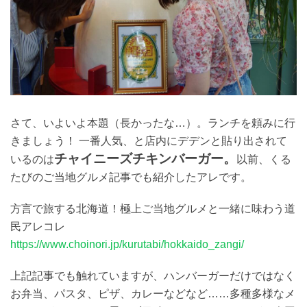
さて、いよいよ本題（長かったな…）。ランチを頼みに行
きましょう！ 一番人気、と店内にデデンと貼り出されて
チャイニーズチキンバーガー。
いるのは
以前、くる
たびのご当地グルメ記事でも紹介したアレです。
方言で旅する北海道！極上ご当地グルメと一緒に味わう道
民アレコレ
https://www.choinori.jp/kurutabi/hokkaido_zangi/
上記記事でも触れていますが、ハンバーガーだけではなく
お弁当、パスタ、ピザ、カレーなどなど……多種多様なメ