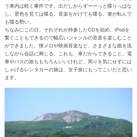
う車内は軽く事件です。出だしからずーーっと喋りっぱな
し。景色を見ては喋る。音楽をかけても喋る。箸が転んで
も喋る勢い。
ちなみにこの日、それぞれが持参したCDを始め、iPodを
繋ぐこともできるので幅広いジャンルの音楽を楽しむこと
ができました。懐メロや映画音楽など、さまざまな曲を流
しながら会話に興じる。これも、車だからできること。電
車やバスの旅ももちろんいいけれど、周りを気にせずには
しゃげるレンタカーの旅は、女子旅にもってこいだと思い
ます。