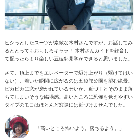
ビシっとしたスーツが素敵な木村さんですが、お話してみ
るととってもおもしろキャラ！ 木村さんガイドを録音し
て配ったらより楽しい五稜郭見学ができると思いました。
さて、頂上までをエレベーターで駆け上がり（駆けてはい
ない）、着いた瞬間に広がるのは五稜郭公園を望む絶景。
ピカピカに窓が磨かれているせいか、近づくとそのまま落
ちてしまいそうな臨場感。高いところに恐怖を覚えやすい
タイプのモコはほとんど窓際には近づけませんでした。
「高いところ怖いよう。落ちるよう。」