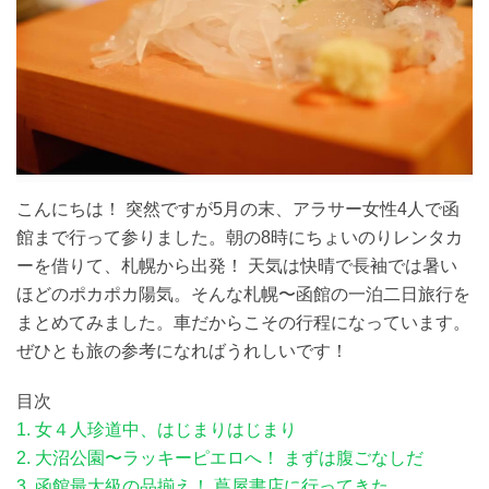
こんにちは！ 突然ですが5月の末、アラサー女性4人で函
館まで行って参りました。朝の8時にちょいのりレンタカ
ーを借りて、札幌から出発！ 天気は快晴で長袖では暑い
ほどのポカポカ陽気。そんな札幌〜函館の一泊二日旅行を
まとめてみました。車だからこその行程になっています。
ぜひとも旅の参考になればうれしいです！
目次
1. 女４人珍道中、はじまりはじまり
2. 大沼公園〜ラッキーピエロへ！ まずは腹ごなしだ
3. 函館最大級の品揃え！ 蔦屋書店に行ってきた