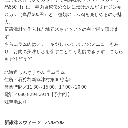
品650円）に、精肉店秘伝のタレに漬け込んだ味付ジンギ
スカン（単品500円）と二種類のラム肉を楽しめるのが魅
力。
新篠津村で作られた地元米もアツアツの白ご飯で頂けま
す！
さらにラム肉はステーキやしゃぶしゃぶのメニューもあ
り、お肉の美味しさを余すことなく堪能できます！こちら
もぜひどうぞ！
北海道じんぎすかん ラムラム
住所／石狩郡新篠津村第46線南3
営業時間／11:30～15:00、17:00～20:00
電話／080-8294-3914【予約可】
駐車場あり
新篠津スウィーツ ハルハル