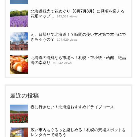
北海道観光で花めぐり【6月7月8月】に見頃を迎える
花畑マップ...
143,561 views
え、日帰りで北海道！？時間の使い方次第で本当にで
きちゃうの？
107,629 views
北海道の海鮮なら市場へ！札幌・苫小牧・函館、絶品
海の幸巡り
98,242 views
最近の投稿
春に行きたい！北海道おすすめドライブコース
広い市内もぐるっと楽しめる！札幌の穴場スポットを
レンタカーで巡ろう