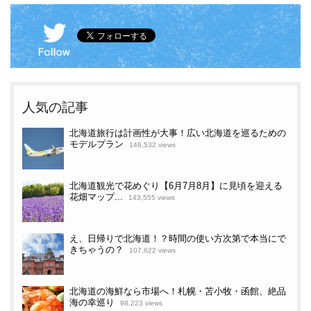
人気の記事
北海道旅行は計画性が大事！広い北海道を巡るための
モデルプラン
146,532 views
北海道観光で花めぐり【6月7月8月】に見頃を迎える
花畑マップ...
143,555 views
え、日帰りで北海道！？時間の使い方次第で本当にで
きちゃうの？
107,622 views
北海道の海鮮なら市場へ！札幌・苫小牧・函館、絶品
海の幸巡り
98,223 views